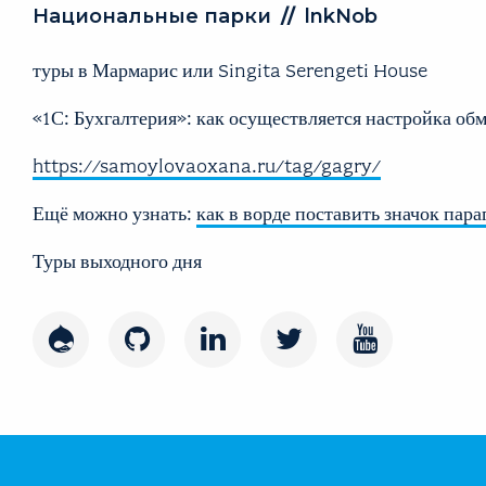
Национальные парки
//
lnkNob
туры в Мармарис или
Singita Serengeti House
«1С: Бухгалтерия»: как осуществляется настройка о
https://samoylovaoxana.ru/tag/gagry/
Ещё можно узнать:
как в ворде поставить значок пара
Туры выходного дня
Drupal
GitHub
LinkedIn
Twitter
Youtube