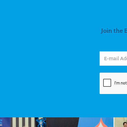
Join the 
Email Addres
Image