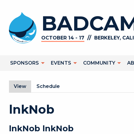
Skip to main content
BADCAM
//
OCTOBER 14 - 17
BERKELEY, CAL
Main navigation
SPONSORS
EVENTS
COMMUNITY
A
Primary tabs
View
(active tab)
Schedule
lnkNob
lnkNob
lnkNob