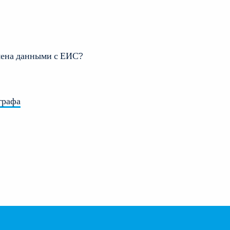
бмена данными с ЕИС?
графа